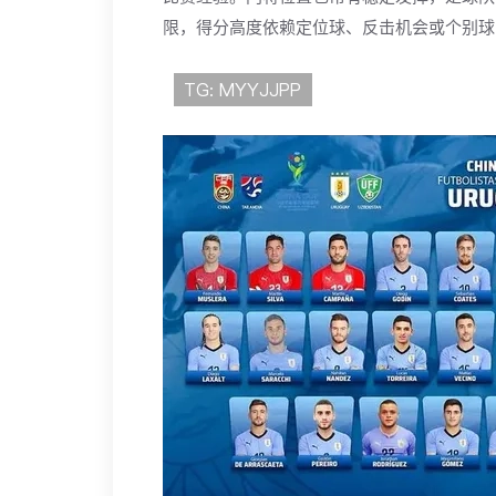
限，得分高度依赖定位球、反击机会或个别球