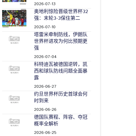
2026-07-13
奥地利惊险晋级世界杯32
强：末轮3-3保住第二
2026-07-10
塔雷米牵制防线，伊朗队
世界杯进攻为何比预期更
强
2026-07-04
科特迪瓦被德国逆转，凯
西和球队防线问题全面暴
露
2026-06-27
约旦世界杯历史首球会何
时到来
2026-06-26
德国队赛程、阵容、夺冠
概率全解析
2026-06-25