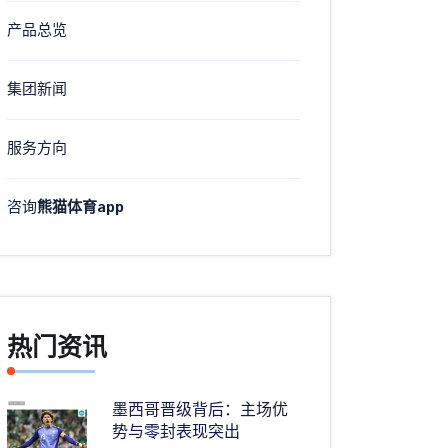
产品总览
集团新闻
服务方向
咨询
熊猫体育app
热门资讯
墨西哥晋级背后：主场优
势与零封表现突出