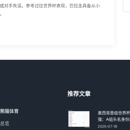
或对手失误。参考过往世界杯表现，巴拉圭具备从小
。
推荐文章
熊猫体育
墨西哥晋级世界杯
强：A组头名身份
总览
2026-07-18