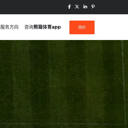
服务方向
咨询
熊猫体育app
询价