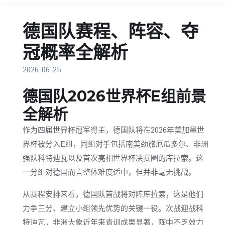
德国队赛程、阵容、夺
冠概率全解析
2026-06-25
德国队2026世界杯E组前景
全解析
作为四届世界杯冠军得主，德国队将在2026年美加墨世
界杯被分入E组，同组对手包括南美劲旅厄瓜多尔、非洲
强队科特迪瓦以及首次亮相世界杯决赛圈的库拉索。这
一分组对德国而言整体难度适中，但并非毫无挑战。
从赛程安排来看，德国队首战将对阵库拉索，这是他们
力争三分、建立小组领先优势的关键一役。次战迎战科
特迪瓦，非洲大象近年来青训成果显著，阵中不乏效力