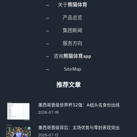
关于
熊猫体育
产品总览
集团新闻
服务方向
咨询
熊猫体育app
SiteMap
推荐文章
墨西哥晋级世界杯32强：A组头名身份出线
2026-07-18
墨西哥晋级背后：主场优势与零封表现突出
2026-07-13