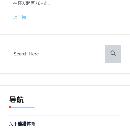
神杯发起有力冲击。
上一篇
导航
关于
熊猫体育