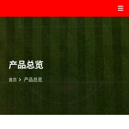
产品总览
产品总览
首页