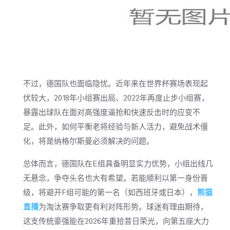
不过，德国队也面临隐忧。近年来在世界杯赛场表现起
伏较大，2018年小组赛出局、2022年再度止步小组赛，
暴露出球队在面对高强度逼抢和快速反击时的应变不
足。此外，如何平衡老将经验与新人活力，避免战术僵
化，将是纳格尔斯曼必须解决的问题。
总体而言，德国队在E组具备明显实力优势，小组出线几
无悬念，争夺头名也大有希望。若能顺利以第一身份晋
级，将避开F组可能的第一名（如西班牙或日本），
熊猫
直播
为淘汰赛争取更有利对阵形势。球迷有理由期待，
这支传统豪强能在2026年重拾昔日荣光，向第五座大力