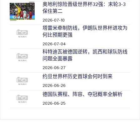
奥地利惊险晋级世界杯32强：末轮3-3
保住第二
2026-07-10
塔雷米牵制防线，伊朗队世界杯进攻为
何比预期更强
2026-07-04
科特迪瓦被德国逆转，凯西和球队防线
问题全面暴露
2026-06-27
约旦世界杯历史首球会何时到来
2026-06-26
德国队赛程、阵容、夺冠概率全解析
2026-06-25