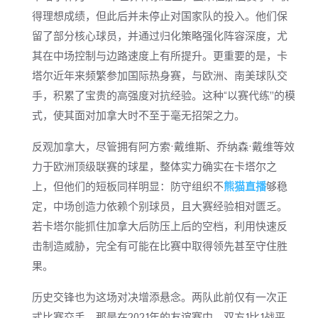
得理想成绩，但此后并未停止对国家队的投入。他们保
留了部分核心球员，并通过归化策略强化阵容深度，尤
其在中场控制与边路速度上有所提升。更重要的是，卡
塔尔近年来频繁参加国际热身赛，与欧洲、南美球队交
手，积累了宝贵的高强度对抗经验。这种“以赛代练”的模
式，使其面对加拿大时不至于毫无招架之力。
反观加拿大，尽管拥有阿方索·戴维斯、乔纳森·戴维等效
力于欧洲顶级联赛的球星，整体实力确实在卡塔尔之
上，但他们的短板同样明显：防守组织不
熊猫直播
够稳
定，中场创造力依赖个别球员，且大赛经验相对匮乏。
若卡塔尔能抓住加拿大后防压上后的空档，利用快速反
击制造威胁，完全有可能在比赛中取得领先甚至守住胜
果。
历史交锋也为这场对决增添悬念。两队此前仅有一次正
式比赛交手，那是在2021年的友谊赛中，双方1比1战平。