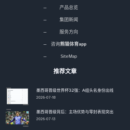
产品总览
集团新闻
服务方向
咨询
熊猫体育app
SiteMap
推荐文章
墨西哥晋级世界杯32强：A组头名身份出线
2026-07-18
墨西哥晋级背后：主场优势与零封表现突出
2026-07-13