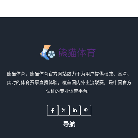
熊猫体育，熊猫体育官方网站致力于为用户提供权威、高清、
实时的体育赛事直播体验，覆盖国内外主流联赛，是中国官方
认证的专业体育平台。
导航