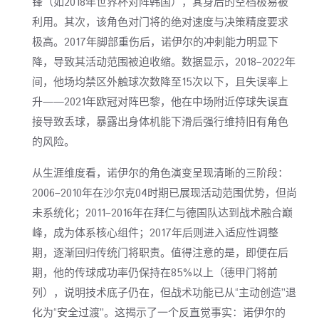
锋（如2018年世界杯对阵韩国），其身后的空档极易被
利用。其次，该角色对门将的绝对速度与决策精度要求
极高。2017年脚部重伤后，诺伊尔的冲刺能力明显下
降，导致其活动范围被迫收缩。数据显示，2018–2022年
间，他场均禁区外触球次数降至15次以下，且失误率上
升——2021年欧冠对阵巴黎，他在中场附近停球失误直
接导致丢球，暴露出身体机能下滑后强行维持旧有角色
的风险。
从生涯维度看，诺伊尔的角色演变呈现清晰的三阶段：
2006–2010年在沙尔克04时期已展现活动范围优势，但尚
未系统化；2011–2016年在拜仁与德国队达到战术融合巅
峰，成为体系核心组件；2017年后则进入适应性调整
期，逐渐回归传统门将职责。值得注意的是，即便在后
期，他的传球成功率仍保持在85%以上（德甲门将前
列），说明技术底子仍在，但战术功能已从“主动创造”退
化为“安全过渡”。这揭示了一个反直觉事实：诺伊尔的