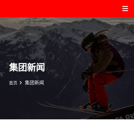
集团新闻
集团新闻
首页