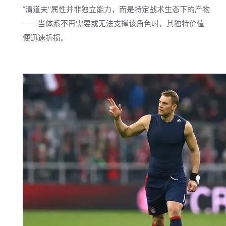
“清道夫”属性并非独立能力，而是特定战术生态下的产物
——当体系不再需要或无法支撑该角色时，其独特价值
便迅速折损。