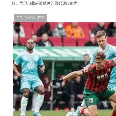
球，展现出此前被低估的组织调度能力。