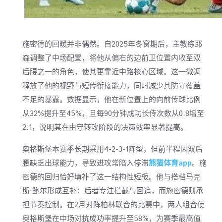
施密德的回暖并非偶然。自2025年冬窗期后，主教练耶
森调整了中场配置，将他从偏右的边前卫位置内收至双
后腰之一的角色，使其更靠近中路核心区域。这一微调
释放了他的视野与短传衔接能力，同时减少其防守覆盖
不足的暴露。数据显示，他在新位置上的向前传球比例
从32%提升至45%，且每90分钟成功长传次数从0.8增至
2.1，说明其在由守转攻阶段的决策效率显著提高。
奥格斯堡本赛季长期采用4-2-3-1阵型，但前半程因双后
腰缺乏出球能力，导致进攻常陷入停滞
熊猫体育app
。施
密德的回归恰好填补了这一结构性短板。他与搭档马克
斯·鲍尔形成互补：后者专注拦截与回追，而施密德则承
担节奏控制。在2月对阵柏林联合的比赛中，两人组合使
奥格斯堡在中场对抗成功率提升至58%，为赛季最高值