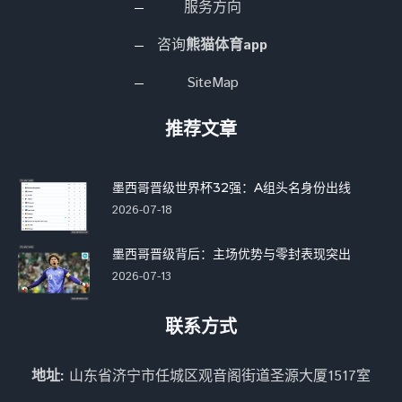
服务方向
咨询
熊猫体育app
SiteMap
推荐文章
墨西哥晋级世界杯32强：A组头名身份出线
2026-07-18
墨西哥晋级背后：主场优势与零封表现突出
2026-07-13
联系方式
地址:
山东省济宁市任城区观音阁街道圣源大厦1517室