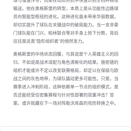
球与慢速传导，而是在动态对抗中快速识别空档并精准
输送。他在奥格斯堡的转型，本质上是从功能性边路球
员向智能型枢纽的进化。这种进化虽未带来华丽数据，
却切实提升了球队在关键战中的破局能力。当一支非豪
门球队能在门兴、柏林联合等对手身上抢下分数，背后
往往是这类“隐形组织者”的悄然发力。
奥格斯堡的中场状态回暖，与其说是个人英雄主义的回
归，不如说是战术适配与角色清晰化的结果。施密德的
组织才能或许不足以改变联赛格局，却足以在保级与欧
战之间的灰色地带，为球队撬动更多可能性。只是，当
赛季进入冲刺阶段，这种依赖单一节点的组织模式，是
否还能经受住密集赛程与针对性部署的双重冲击？答
案，或许就藏在下一场对阵勒沃库森的攻防转换之中。