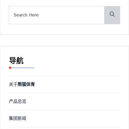
导航
关于
熊猫体育
产品总览
集团新闻