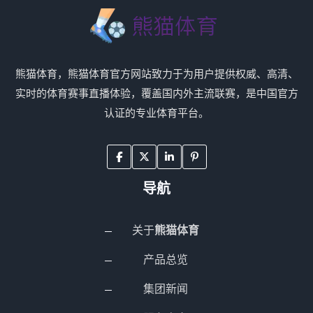
熊猫体育，熊猫体育官方网站致力于为用户提供权威、高清、
实时的体育赛事直播体验，覆盖国内外主流联赛，是中国官方
认证的专业体育平台。
导航
关于
熊猫体育
产品总览
集团新闻