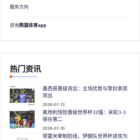
服务方向
咨询
熊猫体育app
热门资讯
墨西哥晋级背后：主场优势与零封表现
突出
2026-07-13
奥地利惊险晋级世界杯32强：末轮3-3
保住第二
2026-07-10
塔雷米牵制防线，伊朗队世界杯进攻为