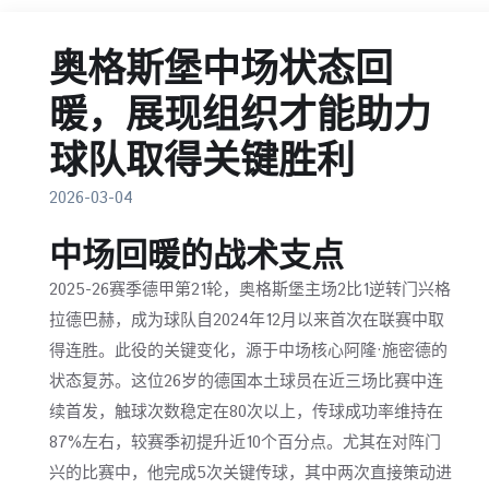
奥格斯堡中场状态回
暖，展现组织才能助力
球队取得关键胜利
2026-03-04
中场回暖的战术支点
2025-26赛季德甲第21轮，奥格斯堡主场2比1逆转门兴格
拉德巴赫，成为球队自2024年12月以来首次在联赛中取
得连胜。此役的关键变化，源于中场核心阿隆·施密德的
状态复苏。这位26岁的德国本土球员在近三场比赛中连
续首发，触球次数稳定在80次以上，传球成功率维持在
87%左右，较赛季初提升近10个百分点。尤其在对阵门
兴的比赛中，他完成5次关键传球，其中两次直接策动进