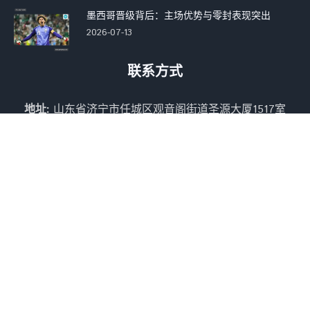
墨西哥晋级背后：主场优势与零封表现突出
2026-07-13
联系方式
地址:
山东省济宁市任城区观音阁街道圣源大厦1517室
电话:
18863794128
邮箱:
mint@hotmail.com
Copyright © 2026 - 版权所有
熊猫体育 - 中国官方认证体育赛事直
播平台