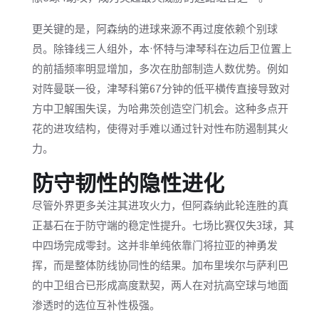
更关键的是，阿森纳的进球来源不再过度依赖个别球
员。除锋线三人组外，本·怀特与津琴科在边后卫位置上
的前插频率明显增加，多次在肋部制造人数优势。例如
对阵曼联一役，津琴科第67分钟的低平横传直接导致对
方中卫解围失误，为哈弗茨创造空门机会。这种多点开
花的进攻结构，使得对手难以通过针对性布防遏制其火
力。
防守韧性的隐性进化
尽管外界更多关注其进攻火力，但阿森纳此轮连胜的真
正基石在于防守端的稳定性提升。七场比赛仅失3球，其
中四场完成零封。这并非单纯依靠门将拉亚的神勇发
挥，而是整体防线协同性的结果。加布里埃尔与萨利巴
的中卫组合已形成高度默契，两人在对抗高空球与地面
渗透时的选位互补性极强。