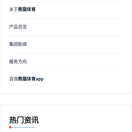
关于
熊猫体育
产品总览
集团新闻
服务方向
咨询
熊猫体育app
热门资讯