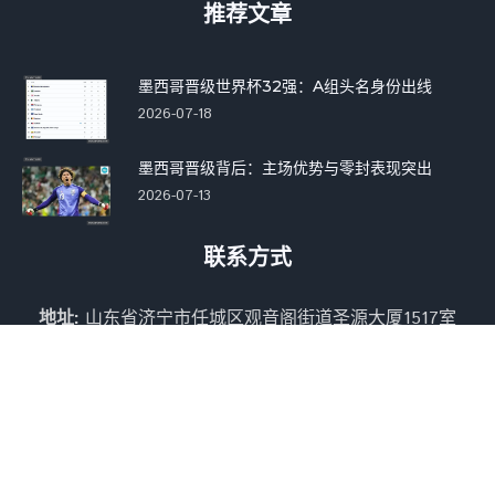
推荐文章
墨西哥晋级世界杯32强：A组头名身份出线
2026-07-18
墨西哥晋级背后：主场优势与零封表现突出
2026-07-13
联系方式
地址:
山东省济宁市任城区观音阁街道圣源大厦1517室
电话:
18863794128
邮箱:
mint@hotmail.com