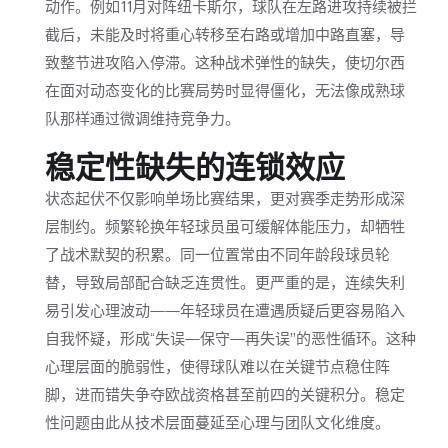
动作。例如11月对阵纽卡斯尔，球队在左路进攻持续被拦
截后，未能及时将重心转移至右路或增加中路直塞，导
致整节进攻陷入停滞。这种战术弹性的缺失，使切尔西
在面对动态变化的比赛局势时显得僵化，无法像成熟球
队那样通过微调维持竞争力。
稳定性缺失的连锁效应
状态起伏不仅影响单场比赛结果，更对赛季走势形成深
层制约。频繁轮换年轻球员虽可缓解体能压力，却牺牲
了战术默契的积累。同一位置常由不同年龄段球员轮
替，导致局部配合缺乏连贯性。更严重的是，连续失利
易引发心理波动——年轻球员在遭遇质疑后更容易陷入
自我怀疑，形成“失误—保守—再失误”的恶性循环。这种
心理层面的脆弱性，使得球队难以在关键节点稳住阵
脚，进而错失争夺欧战资格甚至前四的关键积分。稳定
性问题由此从技术层面蔓延至心理与团队文化维度。