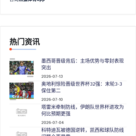
热门资讯
墨西哥晋级背后：主场优势与零封表现
突出
2026-07-13
奥地利惊险晋级世界杯32强：末轮3-3
保住第二
2026-07-10
塔雷米牵制防线，伊朗队世界杯进攻为
何比预期更强
2026-07-04
科特迪瓦被德国逆转，凯西和球队防线