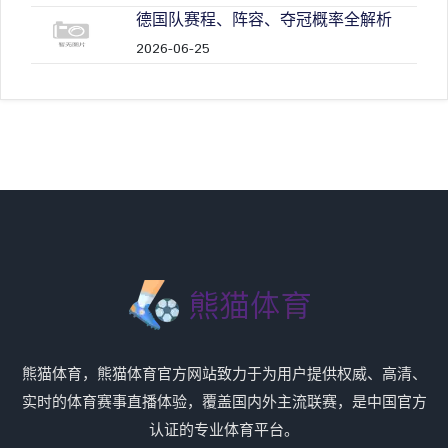
德国队赛程、阵容、夺冠概率全解析
2026-06-25
熊猫体育，熊猫体育官方网站致力于为用户提供权威、高清、
实时的体育赛事直播体验，覆盖国内外主流联赛，是中国官方
认证的专业体育平台。