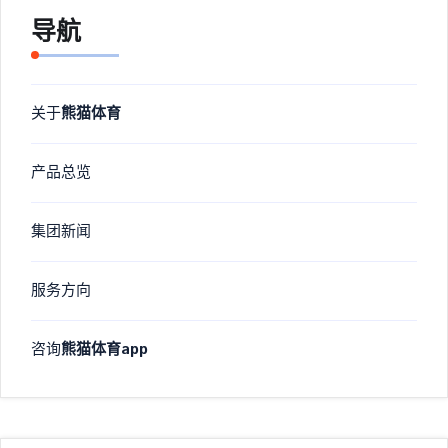
导航
关于
熊猫体育
产品总览
集团新闻
服务方向
咨询
熊猫体育app